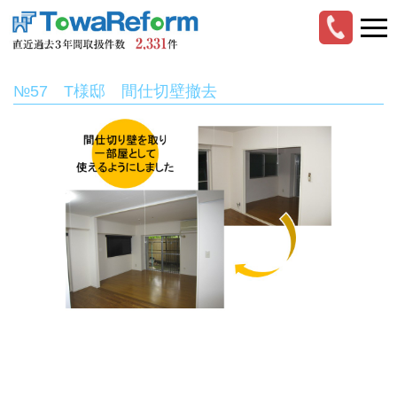
№57 T様邸 間仕切壁撤去