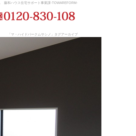
藤和ハウス住宅サポート事業課-TOWAREFORM-
「マ・ハイドパークムサシノ」タグアーカイブ