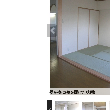
壁を襖に(襖を開けた状態)