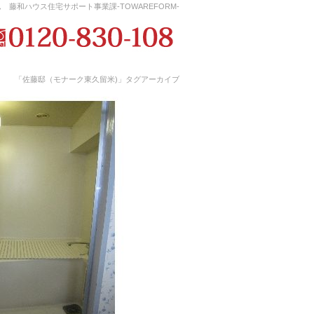
藤和ハウス住宅サポート事業課-TOWAREFORM-
「佐藤邸（モナーク東久留米)」タグアーカイブ