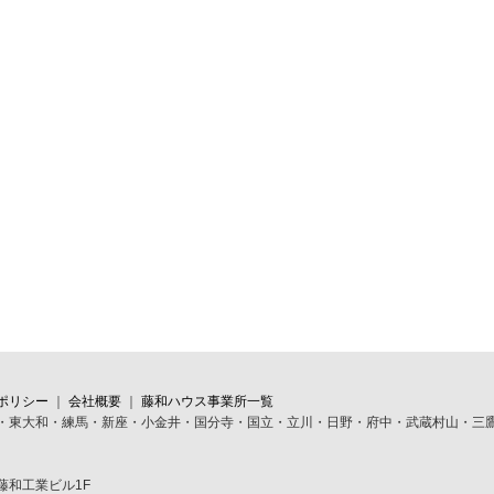
ポリシー
｜
会社概要
｜
藤和ハウス事業所一覧
・東大和・練馬・新座・小金井・国分寺・国立・立川・日野・府中・武蔵村山・三
 藤和工業ビル1F