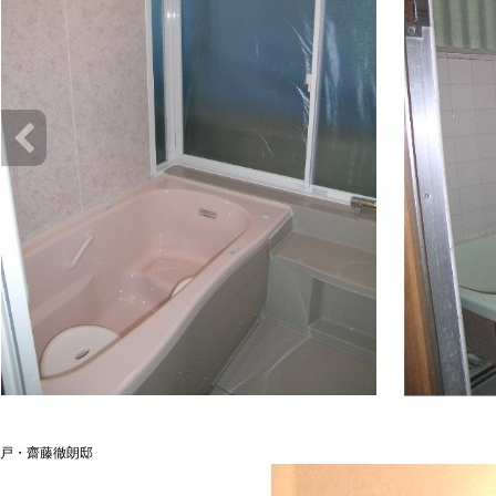
戸・齋藤徹朗邸