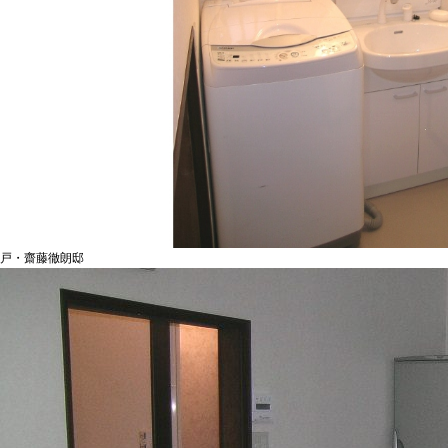
戸・齋藤徹朗邸